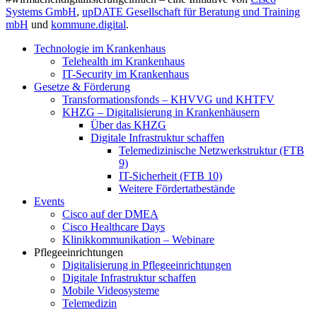
Systems GmbH
,
upDATE Gesellschaft für Beratung und Training
mbH
und
kommune.digital
.
Technologie im Krankenhaus
Telehealth im Krankenhaus
IT-Security im Krankenhaus
Gesetze & Förderung
Transformationsfonds – KHVVG und KHTFV
KHZG – Digitalisierung in Krankenhäusern
Über das KHZG
Digitale Infrastruktur schaffen
Telemedizinische Netzwerkstruktur (FTB
9)
IT-Sicherheit (FTB 10)
Weitere Fördertatbestände
Events
Cisco auf der DMEA
Cisco Healthcare Days
Klinikkommunikation – Webinare
Pflegeeinrichtungen
Digitalisierung in Pflegeeinrichtungen
Digitale Infrastruktur schaffen
Mobile Videosysteme
Telemedizin