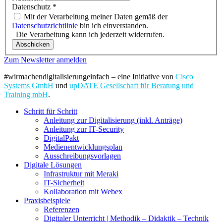
Datenschutz
*
Mit der Verarbeitung meiner Daten gemäß der
Datenschutzrichtlinie
bin ich einverstanden.
Die Verarbeitung kann ich jederzeit widerrufen.
Abschicken
Zum Newsletter anmelden
#wirmachendigitalisierungeinfach – eine Initiative von
Cisco
Systems GmbH
und
upDATE Gesellschaft für Beratung und
Training mbH
.
Schritt für Schritt
Anleitung zur Digitalisierung (inkl. Anträge)
Anleitung zur IT-Security
DigitalPakt
Medienentwicklungsplan
Ausschreibungsvorlagen
Digitale Lösungen
Infrastruktur mit Meraki
IT-Sicherheit
Kollaboration mit Webex
Praxisbeispiele
Referenzen
Digitaler Unterricht | Methodik – Didaktik – Technik