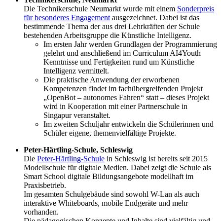
Die Technikerschule Neumarkt wurde mit einem
Sonderpreis
für besonderes Engagement
ausgezeichnet. Dabei ist das
bestimmende Thema der aus drei Lehrkräften der Schule
bestehenden Arbeitsgruppe die Künstliche Intelligenz.
Im ersten Jahr werden Grundlagen der Programmierung
gelehrt und anschließend im Curriculum AI4Youth
Kenntnisse und Fertigkeiten rund um Künstliche
Intelligenz vermittelt.
Die praktische Anwendung der erworbenen
Kompetenzen findet im fachübergreifenden Projekt
„OpenBot – autonomes Fahren“ statt – dieses Projekt
wird in Kooperation mit einer Partnerschule in
Singapur veranstaltet.
Im zweiten Schuljahr entwickeln die Schülerinnen und
Schüler eigene, themenvielfältige Projekte.
Peter-Härtling-Schule, Schleswig
Die
Peter-Härtling-Schule
in Schleswig ist bereits seit 2015
Modellschule für digitale Medien. Dabei zeigt die Schule als
Smart School digitale Bildungsangebote modellhaft im
Praxisbetrieb.
Im gesamten Schulgebäude sind sowohl W-Lan als auch
interaktive Whiteboards, mobile Endgeräte und mehr
vorhanden.
Die pädagogischen Konzepte und Inhalte sind vielfältig und