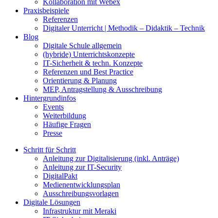
Kollaboration mit Webex
Praxisbeispiele
Referenzen
Digitaler Unterricht | Methodik – Didaktik – Technik
Blog
Digitale Schule allgemein
(hybride) Unterrichtskonzepte
IT-Sicherheit & techn. Konzepte
Referenzen und Best Practice
Orientierung & Planung
MEP, Antragstellung & Ausschreibung
Hintergrundinfos
Events
Weiterbildung
Häufige Fragen
Presse
Schritt für Schritt
Anleitung zur Digitalisierung (inkl. Anträge)
Anleitung zur IT-Security
DigitalPakt
Medienentwicklungsplan
Ausschreibungsvorlagen
Digitale Lösungen
Infrastruktur mit Meraki