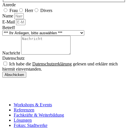
Anrede
Frau
Herr
Divers
Name
E-Mail
Betreff
Nachricht
Datenschutz
Ich habe die
Datenschutzerklärung
gelesen und erkläre mich
hiermit einverstanden.
Abschicken
#wirmachendigitalisierungeinfach – eine Initiative von
Cisco
Systems GmbH
und
upDATE Gesellschaft für Beratung und
Training mbH
.
Workshops & Events
Referenzen
Fachkräfte & Weiterbildung
Lösungen
Fokus: Stadtwerke